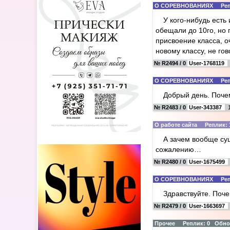
О СОРЕВНОВАНИЯХ Реплик
У кого-нибудь есть
обещали до 10го, но 
присвоение класса, о
новому классу, не го
№ R2494 / 0
User-1768119
О СОРЕВНОВАНИЯХ Реплик
Добрый день. Почем
№ R2483 / 0
User-343387
1
О работе сайта Реплик: 
А зачем вообще су
сожалению…
№ R2480 / 0
User-1675499
О СОРЕВНОВАНИЯХ Реплик
Здравствуйте. Поч
№ R2479 / 0
User-1663697
Прочее Реплик: 0 Обновл