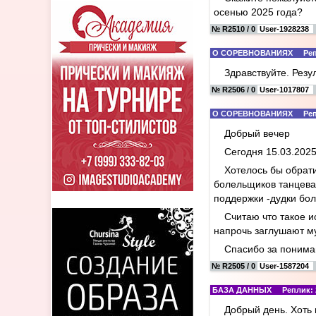
осенью 2025 года?
№ R2510 / 0
User-1928238
О СОРЕВНОВАНИЯХ Реплик
Здравствуйте. Резу
№ R2506 / 0
User-1017807
О СОРЕВНОВАНИЯХ Реплик
Добрый вечер
Сегодня 15.03.2025
Хотелось бы обрат
болельщиков танцева
поддержки -дудки бо
Считаю что такое и
напрочь заглушают му
Спасибо за поним
№ R2505 / 0
User-1587204
БАЗА ДАННЫХ Реплик: 2 
Добрый день. Хоть