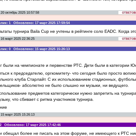
20 октябрь 2025 10:57:58
ОТВЕТОВ:
: 1 Обновлено: 17 март 2025 17:59:54
льтаты турнира Baila Cup не учтены в рейтинге соло EADC. Когда эт
16 март 2025 22:36:25
ОТВЕТОВ:
: 0 Обновлено: 15 март 2025 15:26:13
г были на чемпионате и первенстве РТС. Дети были в категории Ю
иться к председателю, оргкомитету- что сегодня было просто воп
льного клуба Старлайт. С их использованием стадионных, футболь
лельщиков- абсолютно не было слышно ни музыки, ни ведущего.
спользование предметов категорически нужно запретить на турнира
зыку, что сбивает с ритма участников турнира.
ание
15 март 2025 15:26:13
Обновлено: 17 март 2025 17:42:46
 и обещал более не писать на этом форуме, не имеющего к РТС ни