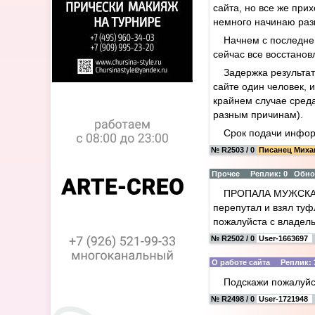
сайта, но все же прих
немного начинаю разг
Начнем с последнег
сейчас все восстанов
Задержка результат
сайте один человек, 
крайнем случае среда
разным причинам).
Срок подачи инфор
№ R2503 / 0
Писанец Мих
Прочее Реплик: 0 Обновл
ПРОПАЛА МУЖСКАЯ 
перепутал и взял туф
пожалуйста с владел
№ R2502 / 0
User-1663697
О работе сайта Реплик: 
Подскажи пожалуйс
№ R2498 / 0
User-1721948