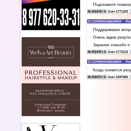
Подскажите пожалуй
№ R2478 / 0
User-1771203
О СОРЕВНОВАНИЯХ Реплик
Поддерживаю вопр
Очень ждем резуль
Заранее спасибо и 
№ R2476 / 0
User-1773216
О СОРЕВНОВАНИЯХ Реплик
Когда появятся рез
№ R2473 / 0
User-1697960