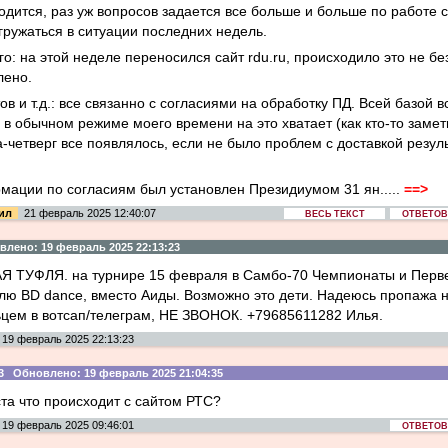
одится, раз уж вопросов задается все больше и больше по работе са
ружаться в ситуации последних недель.
о: на этой неделе переносился сайт rdu.ru, происходило это не бе
лено.
ов и т.д.: все связанно с согласиями на обработку ПД. Всей базой 
и в обычном режиме моего времени на это хватает (как кто-то заме
-четверг все появлялось, если не было проблем с доставкой резул
мации по согласиям был установлен Президиумом 31 ян.....
==>
аил
21 февраль 2025 12:40:07
ВЕСЬ ТЕКСТ
ОТВЕТОВ:
ено: 19 февраль 2025 22:13:23
ТУФЛЯ. на турнире 15 февраля в Самбо-70 Чемпионаты и Первен
лю BD dance, вместо Аиды. Возможно это дети. Надеюсь пропажа 
ьцем в вотсап/телеграм, НЕ ЗВОНОК. +79685611282 Илья.
19 февраль 2025 22:13:23
3 Обновлено: 19 февраль 2025 21:04:35
та что происходит с сайтом РТС?
19 февраль 2025 09:46:01
ОТВЕТОВ: