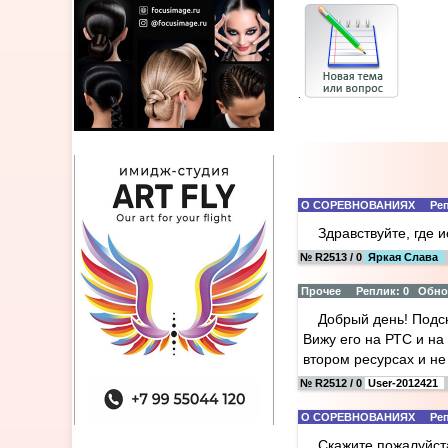
.
О СОРЕВНОВАНИЯХ Реплик
Здравствуйте, где
№ R2513 / 0
Яркая Слава
Прочее Реплик: 0 Обновл
Добрый день! Подс
Вижу его на РТС и на
втором ресурсах и не
№ R2512 / 0
User-2012421
О СОРЕВНОВАНИЯХ Реплик
Скажите пожалуйста