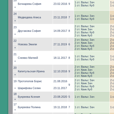
25
1 ст. Вальс Зач
1 
Бочкарева София
23.02.2016
9
1 ст. Вальс Куб
1 
+
24
1 ст. Вальс Зач
1 
Медведева Алиса
23.11.2018
7
1 ст. Вальс Куб
1 
+
2 ст. Вальс Зач
2 
23
2 ст. Квик Зач
2 
Другакова София
14.09.2017
8
2 ст. Вальс Куб
2 
+
2 ст. Квик Куб
2 
2 ст. Вальс Зач
2 
22
2 ст. Квик Зач
2 
Новова Эмили
27.11.2019
6
2 ст. Вальс Куб
2 
+
2 ст. Квик Куб
2 
21
1 ст. Вальс Зач
1 
Снежко Матвей
18.11.2017
8
1 ст. Вальс Куб
1 
+
2 ст. Вальс Зач
2 
20
2 ст. Квик Зач
2 
Капитульская Ирина
12.10.2016
9
2 ст. Вальс Куб
2 
+
2 ст. Квик Куб
2 
2 ст. Вальс Зач
2 
19
Протопопов Борис
21.08.2016
2 ст. Квик Зач
2 
9
2 ст. Вальс Куб
2 
+
Шарифова Селин
23.11.2017
2 ст. Квик Куб
2 
18
Букреева Ксения
23.08.2020
5
1 ст. Вальс Зач
1 
+
17
Букреева Полина
19.11.2018
7
1 ст. Вальс Зач
1 
+