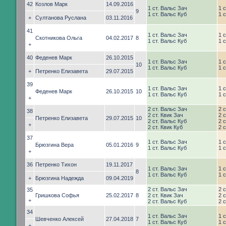
42
Козлов Марк
14.09.2016
1 ст. Вальс Зач
1 
9
1 ст. Вальс Куб
1 
+
Султанова Руслана
03.11.2016
41
1 ст. Вальс Зач
1 
Скотникова Ольга
04.02.2017
8
1 ст. Вальс Куб
1 
+
40
Феденев Марк
26.10.2015
1 ст. Вальс Зач
1 
10
1 ст. Вальс Куб
1 
+
Петренко Елизавета
29.07.2015
39
1 ст. Вальс Зач
1 
Феденев Марк
26.10.2015
10
1 ст. Вальс Куб
1 
+
2 ст. Вальс Зач
2 
38
2 ст. Квик Зач
2 
Петренко Елизавета
29.07.2015
10
2 ст. Вальс Куб
2 
+
2 ст. Квик Куб
2 
37
1 ст. Вальс Зач
1 
Брюзгина Вера
05.01.2016
9
1 ст. Вальс Куб
1 
+
36
Петренко Тихон
19.11.2017
1 ст. Вальс Зач
1 
8
1 ст. Вальс Куб
1 
+
Брюзгина Надежда
09.04.2019
2 ст. Вальс Зач
2 
35
Гришкова Софья
25.02.2017
8
2 ст. Квик Зач
2 
+
2 ст. Вальс Куб
2 
34
1 ст. Вальс Зач
1 
Шевченко Алексей
27.04.2018
7
1 ст. Вальс Куб
1 
+