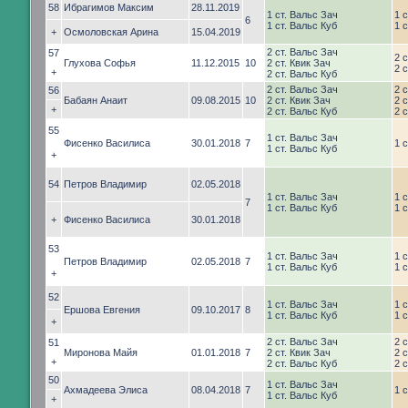
58
Ибрагимов Максим
28.11.2019
1 ст. Вальс Зач
1 
6
1 ст. Вальс Куб
1 
+
Осмоловская Арина
15.04.2019
2 ст. Вальс Зач
57
2 
Глухова Софья
11.12.2015
10
2 ст. Квик Зач
2 
+
2 ст. Вальс Куб
2 ст. Вальс Зач
2 
56
Бабаян Анаит
09.08.2015
10
2 ст. Квик Зач
2 
+
2 ст. Вальс Куб
2 
55
1 ст. Вальс Зач
Фисенко Василиса
30.01.2018
7
1 
1 ст. Вальс Куб
+
54
Петров Владимир
02.05.2018
1 ст. Вальс Зач
1 
7
1 ст. Вальс Куб
1 
+
Фисенко Василиса
30.01.2018
53
1 ст. Вальс Зач
1 
Петров Владимир
02.05.2018
7
1 ст. Вальс Куб
1 
+
52
1 ст. Вальс Зач
1 
Ершова Евгения
09.10.2017
8
1 ст. Вальс Куб
1 
+
2 ст. Вальс Зач
2 
51
Миронова Майя
01.01.2018
7
2 ст. Квик Зач
2 
+
2 ст. Вальс Куб
2 
50
1 ст. Вальс Зач
Ахмадеева Элиса
08.04.2018
7
1 
1 ст. Вальс Куб
+