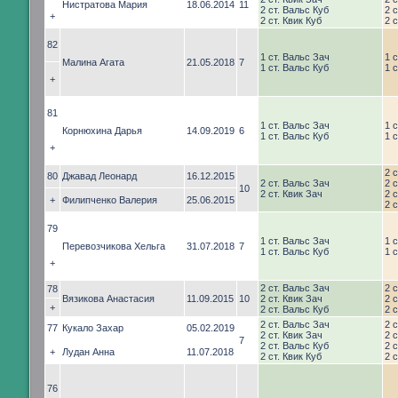
Нистратова Мария
18.06.2014
11
2 ст. Вальс Куб
2 
+
2 ст. Квик Куб
2 
82
1 ст. Вальс Зач
1 
Малина Агата
21.05.2018
7
1 ст. Вальс Куб
1 
+
81
1 ст. Вальс Зач
1 
Корнюхина Дарья
14.09.2019
6
1 ст. Вальс Куб
1 
+
2 
80
Джавад Леонард
16.12.2015
2 ст. Вальс Зач
2 
10
2 ст. Квик Зач
2 
+
Филипченко Валерия
25.06.2015
2 
79
1 ст. Вальс Зач
1 
Перевозчикова Хельга
31.07.2018
7
1 ст. Вальс Куб
1 
+
2 ст. Вальс Зач
2 
78
Вязикова Анастасия
11.09.2015
10
2 ст. Квик Зач
2 
+
2 ст. Вальс Куб
2 
2 ст. Вальс Зач
2 
77
Кукало Захар
05.02.2019
2 ст. Квик Зач
2 
7
2 ст. Вальс Куб
2 
+
Лудан Анна
11.07.2018
2 ст. Квик Куб
2 
76