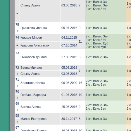
1 ст. Вальс Зач
1 
Спыну Арина
03.05.2018
7
2 ст. Вальс Зач
2 
2 ст. Квик Зач
+
75
Гришкова Иванна
05.07.2016
9
1 ст. Вальс Зач
1 
+
2 ст. Вальс Зач
2 
74
Крюков Мирон
04.11.2015
2 ст. Квик Зач
2 
11
2 ст. Вальс Куб
2 
+
Красова Анастасия
07.10.2014
2 ст. Квик Куб
2 
73
Николаев Даниил
27.08.2019
6
1 ст. Вальс Зач
1 
72
Весна Михаил
05.08.2018
7
1 ст. Вальс Зач
1 
+
Спыну Арина
03.05.2018
71
2 ст. Вальс Зач
2 
Золотова Ирина
06.03.2009
16
2 ст. Квик Зач
2 
+
70
Горбань Варвара
01.07.2015
10
1 ст. Вальс Зач
1 
+
69
2 ст. Вальс Зач
2 
Вагина Арина
25.05.2016
9
2 ст. Квик Зач
2 
+
68
Малец Екатерина
30.11.2017
8
1 ст. Вальс Зач
1 
+
67
Голубкова Таисия
16.08.2015
10
1 ст. Вальс Зач
1 