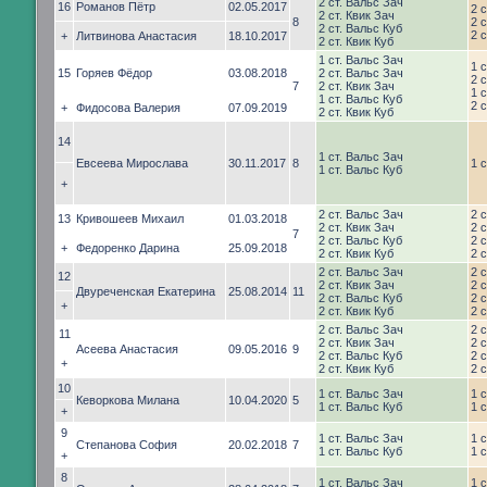
2 ст. Вальс Зач
16
Романов Пётр
02.05.2017
2 
2 ст. Квик Зач
8
2 
2 ст. Вальс Куб
2 
+
Литвинова Анастасия
18.10.2017
2 ст. Квик Куб
1 ст. Вальс Зач
1 
15
Горяев Фёдор
03.08.2018
2 ст. Вальс Зач
2 
7
2 ст. Квик Зач
1 
1 ст. Вальс Куб
2 
+
Фидосова Валерия
07.09.2019
2 ст. Квик Куб
14
1 ст. Вальс Зач
Евсеева Мирослава
30.11.2017
8
1 
1 ст. Вальс Куб
+
2 ст. Вальс Зач
2 
13
Кривошеев Михаил
01.03.2018
2 ст. Квик Зач
2 
7
2 ст. Вальс Куб
2 
+
Федоренко Дарина
25.09.2018
2 ст. Квик Куб
2 
2 ст. Вальс Зач
2 
12
2 ст. Квик Зач
2 
Двуреченская Екатерина
25.08.2014
11
2 ст. Вальс Куб
2 
+
2 ст. Квик Куб
2 
2 ст. Вальс Зач
2 
11
2 ст. Квик Зач
2 
Асеева Анастасия
09.05.2016
9
2 ст. Вальс Куб
2 
+
2 ст. Квик Куб
2 
10
1 ст. Вальс Зач
1 
Кеворкова Милана
10.04.2020
5
1 ст. Вальс Куб
1 
+
9
1 ст. Вальс Зач
1 
Степанова София
20.02.2018
7
1 ст. Вальс Куб
1 
+
8
1 ст. Вальс Зач
1 