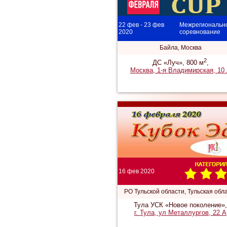
22 фев - 23 фев
Межрегиональн
2020
соревнование
Байла, Москва
2
ДС «Луч», 800 м
,
Москва, 1-я Владимирская, 10
16 фев 2020
РО Тульской области, Тульская обл
Тула УСК «Новое поколение»,
г. Тула, ул Металлургов, 22 А