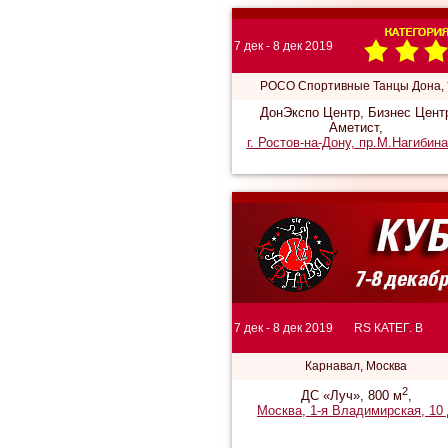
7 дек - 8 дек 2019
РОСО Спортивные Танцы Дона, 
ДонЭкспо Центр, Бизнес Цент
Аметист,
г. Ростов-на-Дону, пр.М.Нагибина
7 дек - 8 дек 2019
RS КАТЕГ. B
Карнавал, Москва
2
ДС «Луч», 800 м
,
Москва, 1-я Владимирская, 10