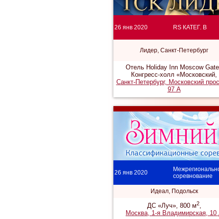
26 янв 2020
RS КАТЕГ. B
Лидер, Санкт-Петербург
Отель Holiday Inn Moscow Gat
Конгресс-холл «Московский,
Санкт-Петербург, Московский про
97 А
Межрегиональн
26 янв 2020
соревнование
Идеал, Подольск
2
ДС «Луч», 800 м
,
Москва, 1-я Владимирская, 10