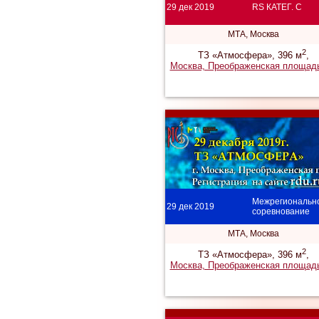
29 дек 2019
RS КАТЕГ. C
МТА, Москва
2
ТЗ «Атмосфера», 396 м
,
Москва, Преображенская площадь
Межрегиональн
29 дек 2019
соревнование
МТА, Москва
2
ТЗ «Атмосфера», 396 м
,
Москва, Преображенская площадь