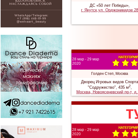
ДС «50 лет Победы»,
г. Якутск,ул. Орджоникидзе 2
28 мар - 29 мар
2020
Голден Степ, Москва
Дворец Игровых видов Спорт
2
"Содружество", 435 м
,
Москва, Новоясеневский пр-т, д.
28 мар - 29 мар
2020